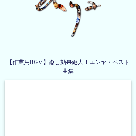
【作業用BGM】癒し効果絶大！エンヤ・ベスト
曲集