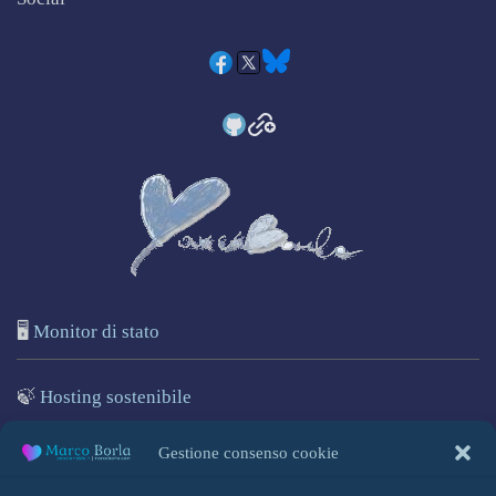
🖥️
Monitor di stato
🍃
Hosting sostenibile
🌐
Marcoborla.com
Gestione consenso cookie
🚩
Segnala un problema