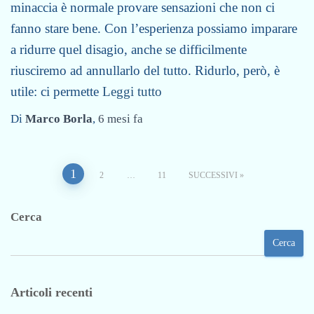
minaccia è normale provare sensazioni che non ci
fanno stare bene. Con l’esperienza possiamo imparare
a ridurre quel disagio, anche se difficilmente
riusciremo ad annullarlo del tutto. Ridurlo, però, è
utile: ci permette
Leggi tutto
Di
Marco Borla
,
6 mesi
fa
1
Paginazione
2
…
11
SUCCESSIVI
degli
Cerca
articoli
Cerca
Articoli recenti