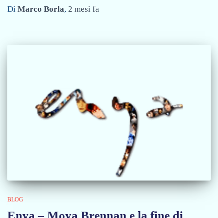
Di
Marco Borla
,
2 mesi
fa
BLOG
Enya – Moya Brennan e la fine di