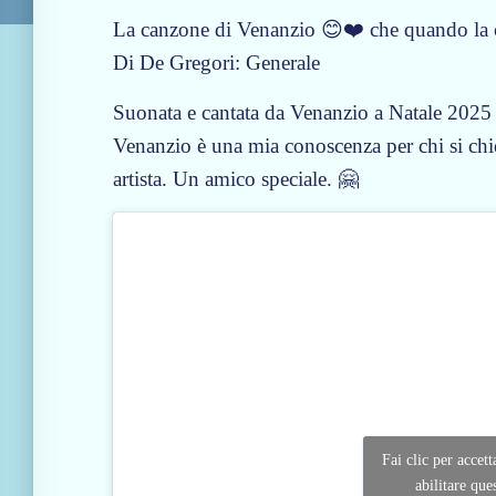
La canzone di Venanzio 😊❤️ che quando la ca
Di De Gregori: Generale
Suonata e cantata da Venanzio a Natale 202
Venanzio è una mia conoscenza per chi si ch
artista. Un amico speciale. 🤗
Fai clic per accet
abilitare que