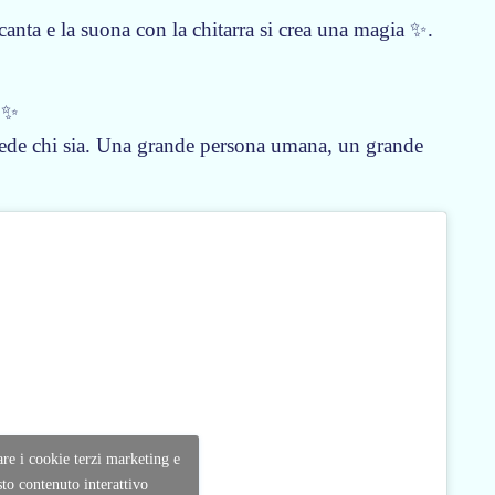
nta e la suona con la chitarra si crea una magia ✨.
5 ✨
iede chi sia. Una grande persona umana, un grande
tare i cookie terzi marketing e
sto contenuto interattivo