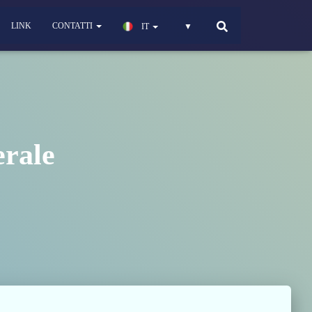
LINK
CONTATTI
IT
▼
erale