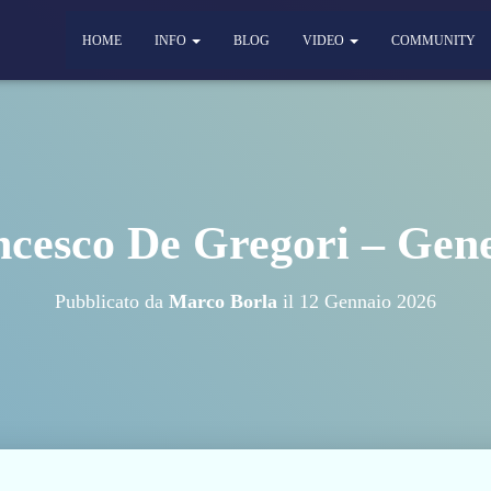
HOME
INFO
BLOG
VIDEO
COMMUNITY
cesco De Gregori – Gen
Pubblicato da
Marco Borla
il
12 Gennaio 2026