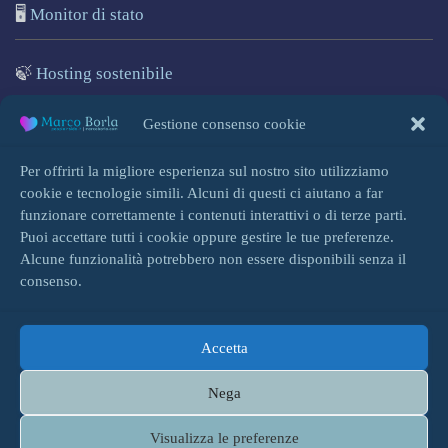
🖥️
Monitor di stato
🍃
Hosting sostenibile
🌐
Marcoborla.com
Gestione consenso cookie
🚩
Segnala un problema
Per offrirti la migliore esperienza sul nostro sito utilizziamo
cookie e tecnologie simili. Alcuni di questi ci aiutano a far
funzionare correttamente i contenuti interattivi o di terze parti.
Puoi accettare tutti i cookie oppure gestire le tue preferenze.
Alcune funzionalità potrebbero non essere disponibili senza il
Accedi
consenso.
Accetta
HOME
INFO
BLOG
COOKIE
Nega
TERMINI, PRIVACY & SPAM
CONTENUTI & CITAZIONI
Visualizza le preferenze