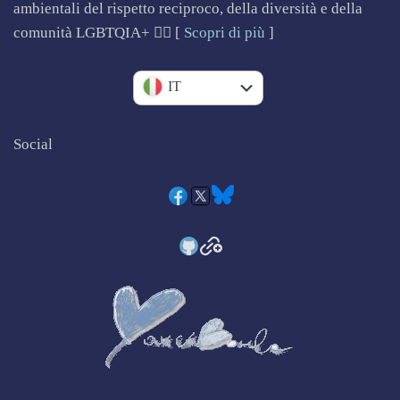
ambientali del rispetto reciproco, della diversità e della
comunità LGBTQIA+ 🏳️‍🌈 [
Scopri di più
]
EN
IT
Social