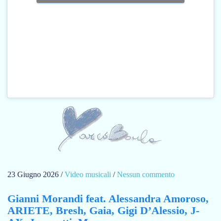
c
i
e
l
o
–
L
o
r
e
d
a
n
a
23 Giugno 2026
/
Video musicali
/
Nessun commento
s
E
u
r
Gianni Morandi feat. Alessandra Amoroso,
E
r
ARIETE, Bresh, Gaia, Gigi D’Alessio, J-
s
o