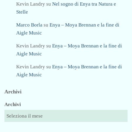
l
Kevin Landry
su
Nel sogno di Enya tra Natura e
i
l
Stelle
,
i
M
–
Marco Borla
su
Enya – Moya Brennan e la fine di
a
T
Aigle Music
r
h
c
e
Kevin Landry
su
Enya – Moya Brennan e la fine di
P
Aigle Music
r
Kevin Landry
su
Enya – Moya Brennan e la fine di
a
Aigle Music
y
e
r
Archivi
(
Archivi
L
i
v
e