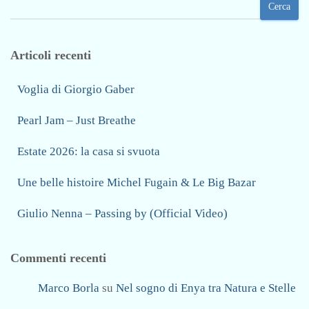
F
Cerca
s
i
s
s
i
c
Articoli recenti
o
h
,
e
Voglia di Giorgio Gaber
J
r
-
Pearl Jam – Just Breathe
,
A
A
Estate 2026: la casa si svuota
X
n
,
d
Une belle histoire Michel Fugain & Le Big Bazar
J
r
o
e
Giulio Nenna – Passing by (Official Video)
v
a
a
B
n
Commenti recenti
o
o
c
Marco Borla
su
Nel sogno di Enya tra Natura e Stelle
t
e
t