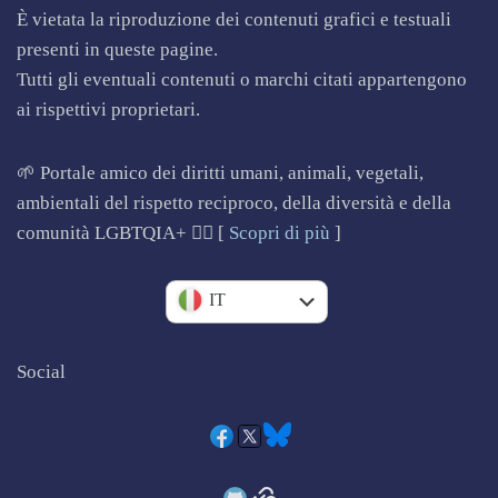
h
È vietata la riproduzione dei contenuti grafici e testuali
o
presenti in queste pagine.
w
Tutti gli eventuali contenuti o marchi citati appartengono
)
ai rispettivi proprietari.
🌱 Portale amico dei diritti umani, animali, vegetali,
ambientali del rispetto reciproco, della diversità e della
comunità LGBTQIA+ 🏳️‍🌈 [
Scopri di più
]
EN
IT
Social