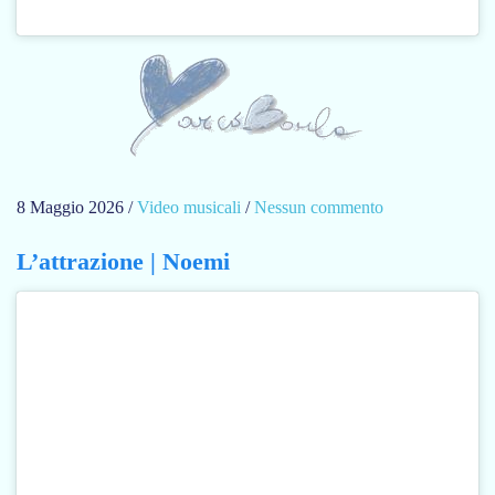
8 Maggio 2026
/
Video musicali
/
Nessun commento
s
u
L’attrazione | Noemi
G
i
a
n
n
i
M
o
r