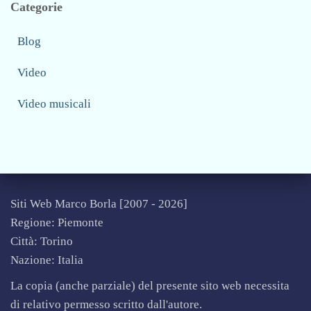
–
Categorie
D
i
Blog
e
Video
H
e
Video musicali
l
e
n
e
F
i
Siti Web Marco Borla [2007 -
2026]
s
Regione: Piemonte
c
Città: Torino
h
Nazione: Italia
e
r
La copia (anche parziale) del presente sito web necessita
S
di relativo permesso scritto dall'autore.