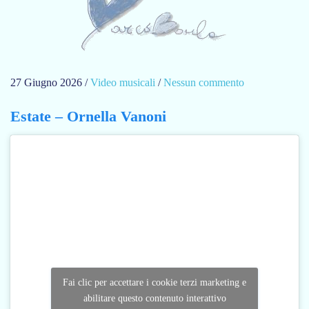
27 Giugno 2026
/
Video musicali
/
Nessun commento
s
u
Estate – Ornella Vanoni
R
a
g
a
z
z
a
o
c
c
Fai clic per accettare i cookie terzi marketing e
h
abilitare questo contenuto interattivo
i