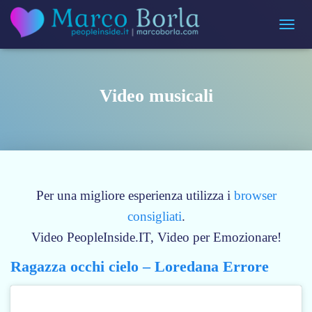
Navigaz
Video musicali
Per una migliore esperienza utilizza i
browser
consigliati
.
Video PeopleInside.IT, Video per Emozionare!
Ragazza occhi cielo – Loredana Errore