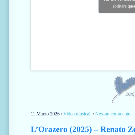
A
abilitare que
v
e
n
a
c
a
n
t
a
“
I
l
v
a
11 Marzo 2026
/
Video musicali
/
Nessun commento
s
l
u
z
L’Orazero (2025) – Renato Z
A
e