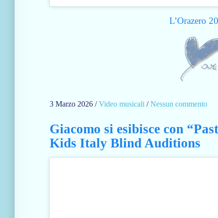
e
e
n
L’Orazero 2
i
c
a
I
n
0
6
3 Marzo 2026
/
Video musicali
/
Nessun commento
s
/
u
0
Giacomo si esibisce con “Pas
L
1
Kids Italy Blind Auditions
’
/
O
2
r
0
a
1
z
9
e
r