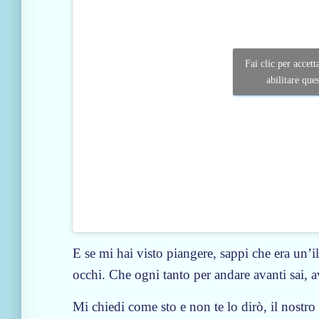
o
(
2
Fai clic per accett
0
abilitare que
2
5
)
–
R
e
n
a
t
o
E se mi hai visto piangere, sappi che era un’il
Z
occhi. Che ogni tanto per andare avanti sai, a
e
r
Mi chiedi come sto e non te lo dirò, il nostr
o