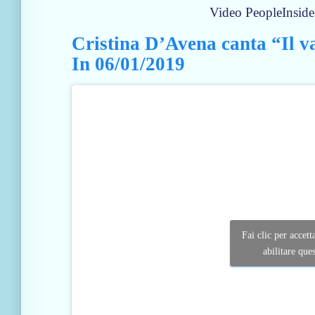
Video PeopleInside
Cristina D’Avena canta “Il v
In 06/01/2019
Fai clic per accett
abilitare que