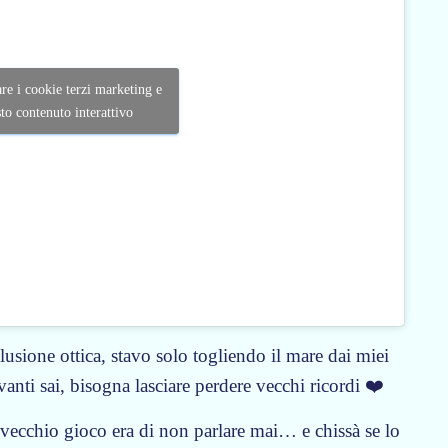
are i cookie terzi marketing e
sto contenuto interattivo
lusione ottica, stavo solo togliendo il mare dai miei
vanti sai, bisogna lasciare perdere vecchi ricordi ❤️
o vecchio gioco era di non parlare mai… e chissà se lo