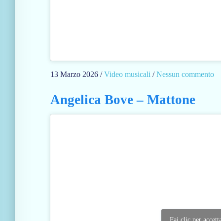
13 Marzo 2026
/
Video musicali
/
Nessun commento
s
u
Angelica Bove – Mattone
C
r
i
s
t
i
n
a
D
’
Fai clic per accett