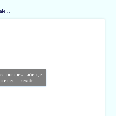
male…
are i cookie terzi marketing e
sto contenuto interattivo