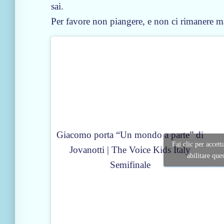
sai.
Per favore non piangere, e non ci rimanere 
Giacomo porta “Un mondo a parte” di
Fai clic per accett
Jovanotti | The Voice Kids Italy
abilitare que
Semifinale