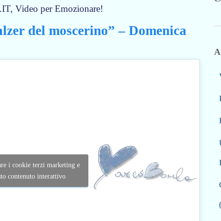
.IT, Video per Emozionare!
alzer del moscerino” – Domenica
A
are i cookie terzi marketing e
sto contenuto interattivo