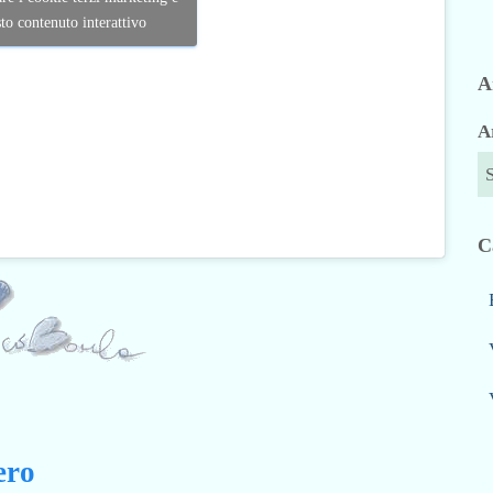
sto contenuto interattivo
A
A
C
ero