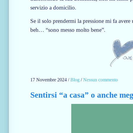
servizio a domicilio.
Se il solo prendermi la pressione mi fa avere
beh… “sono messo molto bene”.
17 Novembre 2024
/
Blog
/
Nessun commento
s
u
Sentirsi “a casa” o anche meg
D
o
m
e
n
i