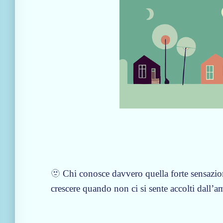
c
a
d
i
f
f
i
c
i
l
e
🫥 Chi conosce davvero quella forte sensazion
crescere quando non ci si sente accolti dall’a