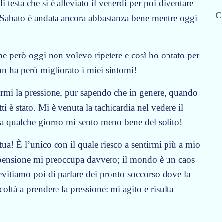
 testa che si è alleviato il venerdì per poi diventare
C
. Sabato è andata ancora abbastanza bene mentre oggi
che però oggi non volevo ripetere e così ho optato per
n ha però migliorato i miei sintomi!
rmi la pressione, pur sapendo che in genere, quando
tti è stato. Mi è venuta la tachicardia nel vedere il
da qualche giorno mi sento meno bene del solito!
a! È l’unico con il quale riesco a sentirmi più a mio
n pensione mi preoccupa davvero; il mondo è un caos
evitiamo poi di parlare dei pronto soccorso dove la
oltà a prendere la pressione: mi agito e risulta