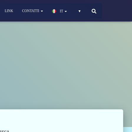
LINK
CONTATTI
IT
▼
erca