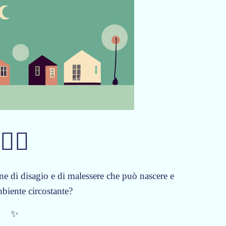
🏳️‍🌈
e di disagio e di malessere che può nascere e
mbiente circostante?
✨